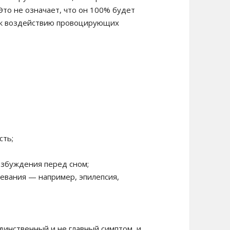
Это не означает, что он 100% будет
им к воздействию провоцирующих
сть;
озбуждения перед сном;
левания — например, эпилепсия,
динственный и не главный симптом, и