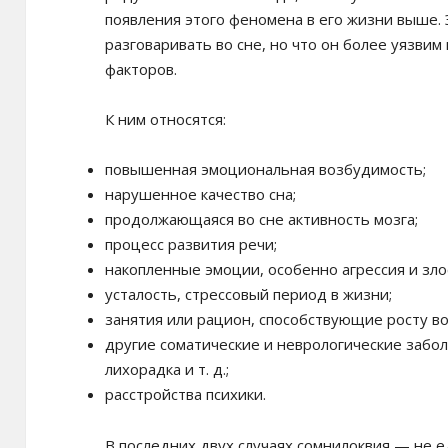
появления этого феномена в его жизни выше. 
разговаривать во сне, но что он более уязв
факторов.
К ним относятся:
повышенная эмоциональная возбудимость;
нарушенное качество сна;
продолжающаяся во сне активность мозга;
процесс развития речи;
накопленные эмоции, особенно агрессия и зло
усталость, стрессовый период в жизни;
занятия или рацион, способствующие росту в
другие соматические и неврологические забо
лихорадка и т. д.;
расстройства психики.
В последних двух случаях сомнилоквия — не е