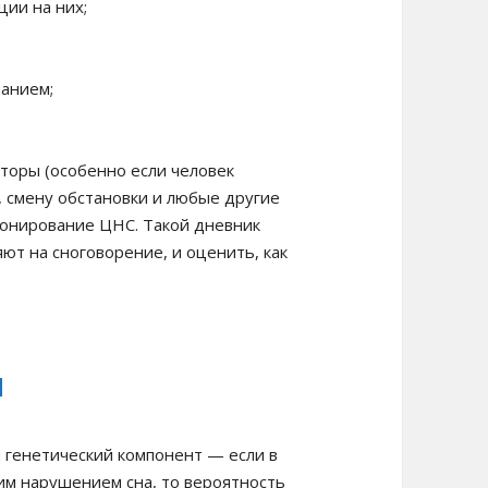
ции на них;
панием;
торы (особенно если человек
, смену обстановки и любые другие
ионирование ЦНС. Такой дневник
ют на сноговорение, и оценить, как
и
и генетический компонент — если в
им нарушением сна, то вероятность