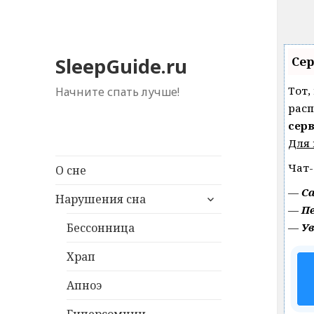
Сер
SleepGuide.ru
Тот,
Начните спать лучше!
расп
серв
Для 
Чат-
О сне
—
С
expand
Нарушения сна
child
—
Пе
menu
—
У
Бессонница
Храп
Апноэ