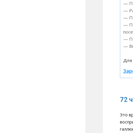
— По
— Ра
— По
— По
пос
— По
— Вк
Для
Зар
72 
Это в
воспр
галлю