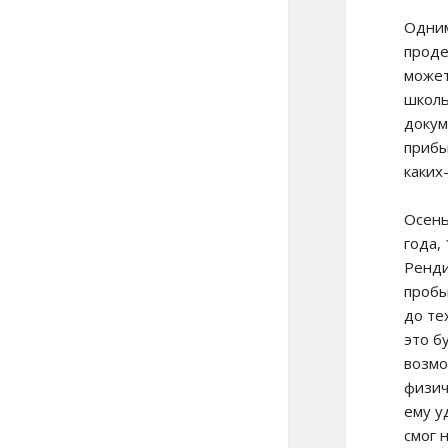
Одним
проде
может
школь
докум
прибы
каких
Осен
года,
Ренд
пробы
до тех
это б
возм
физич
ему у
смог 