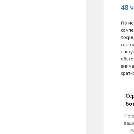
48 
По ис
компе
посре
состо
насту
обсто
внима
кратк
Сер
бо
Попр
ваше
— Ра