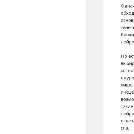
Однак
обход
основ
генет
биохи
нейро
Но ес
выбир
котор
одурм
лишен
инсце
возмо
такие
нейро
ответ
сна.