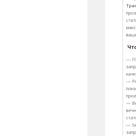
Тра
проз
стат
мак
ваше
Чт
— Пр
запр
каче
— Ре
пока
прое
— Вс
вечн
стат
— Se
запр