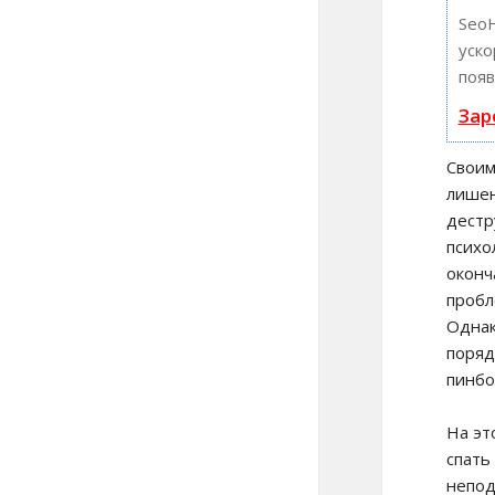
Seo
уско
появ
Зар
Своим
лишен
дестр
психо
оконч
пробл
Однак
поряд
пинбо
На эт
спать
непод