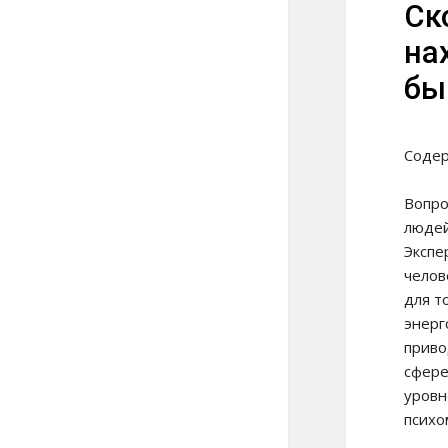
Ск
на
бы
Соде
Вопро
людей
Экспе
челов
для т
энерг
приво
сфере
уровн
психо