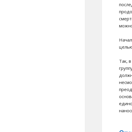
после
продо
смерт
можно
Начал
целью
Так, 
групп
должн
несмо
преод
основ
едино
нанос