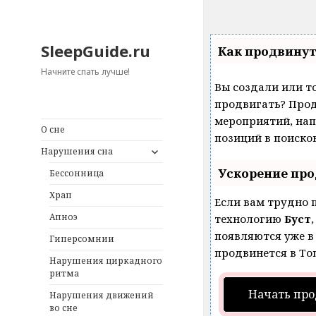
SleepGuide.ru
Как продвинут
Начните спать лучше!
Вы создали или то
продвигать? Прод
мероприятий, нап
О сне
позиций в поиско
expand
Нарушения сна
child
menu
Ускорение пр
Бессонница
Храп
Если вам трудно 
Апноэ
технологию
Буст
появляются уже в 
Гиперсомнии
продвинется в Топ
Нарушения циркадного
ритма
Начать про
Нарушения движений
во сне