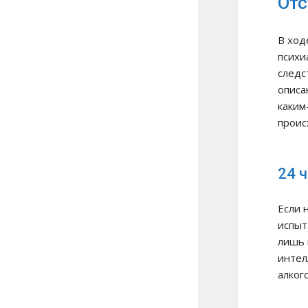
Отс
В ход
психи
следс
описа
каким
проис
24 
Если 
испыт
лишь 
интел
алког