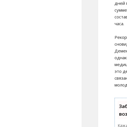
дней 
сумме
соста
часа.
Рекор
снови
Демен
однак
медиц
это д
связа
молод
За
во
Кажд